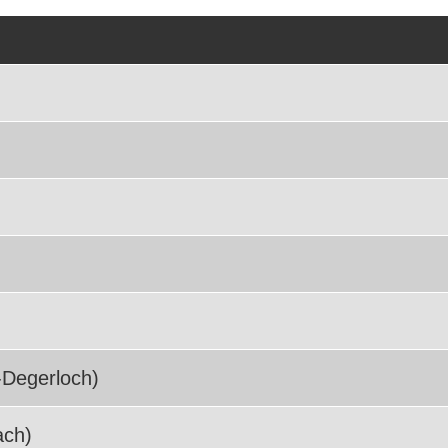
-Degerloch)
ach)