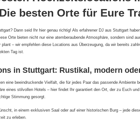
ie besten Orte für Eure T
uttgart? Dann seid Ihr hier genau richtig! Als erfahrener DJ aus Stuttgart hab
iese Orte bieten nicht nur eine atemberaubende Atmosphäre, sondern sind auc
ty plant – wir empfehlen diese Locations aus Überzeugung, da wir bereits zah
ekten Tag ist.
ons in Stuttgart: Rustikal, modern ode
en eine beeindruckende Vielfalt, die für jedes Paar das passende Ambiente be
ines stilvollen Hotels – hier findet Ihr garantiert den Ort, der zu Euch und
ichtige Stimmung gesorgt.
nscht, in einem exklusiven Saal oder auf einer historischen Burg – jede die
eit zu erleben.